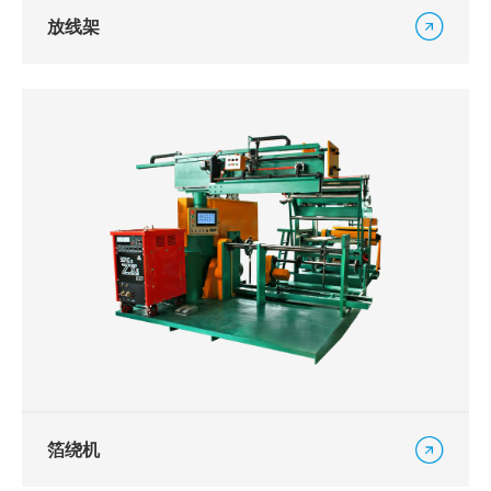
放线架
箔绕机