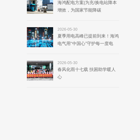
海鸿配电方案|为充/换电站降本
增效，为国家节能降碳
2026-05-30
夏季用电高峰已提前到来！海鸿
电气用“中国心”守护每一度电
2026-05-30
春风化雨十七载 扶困助学暖人
心