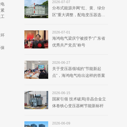
2026-07-07
发电
分布式能源并网“红、黄、绿分
超紧
区”重大调整，配电变压器选型
伏工
逻辑彻底变了！
2026-07-01
全环
海鸿电气梁庆宁被授予“广东省
优秀共产党员”称号
环保
2026-06-27
关于变压器领域的“节能新起
点”，海鸿电气给出这样的答案
2026-06-15
国家引领 技术破局|非晶合金立
体卷铁心变压器树节能新标杆
2026-06-09