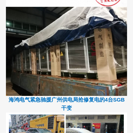
海鸿电气紧急驰援广州供电局抢修复电的4台SGB
干变