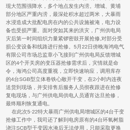
现大范围强降水，多个地点发生内涝。增城、黄埔
部分地区严重内涝，最深处积水超过两米，大暴雨
水浸造成大批配电房在内的公共设施被淹，电力设
备也受损严重。面对突如其来的洪灾，广州供电局
灾后第一时间组织力量紧锣密鼓开展抢修,对部分受
损公变设备和线路进行抢修。5月22日傍晚海鸿电气
有限公司市场总监章小飞接到广州供电局反馈增城
区的4个开关房的变压器抢修需求后，灾情就是命
令，海鸿公司高度重视，立即快速响应，调用库存
的4台SGB型立体卷铁心敞开干变，在2小时内连夜
送货到现场，并安排售后服务人员彻夜跟进在抢修
复电现场，与广州供电局供电人员通宵达旦抢修，
最终顺利恢复通电。
在此次5·22特大暴雨广州供电局增城区的4台干变
抢修工作中，我司还了解到电房原有的4台环氧树脂
浇注SCB型干变因水淹后无法使用，只能采取更换