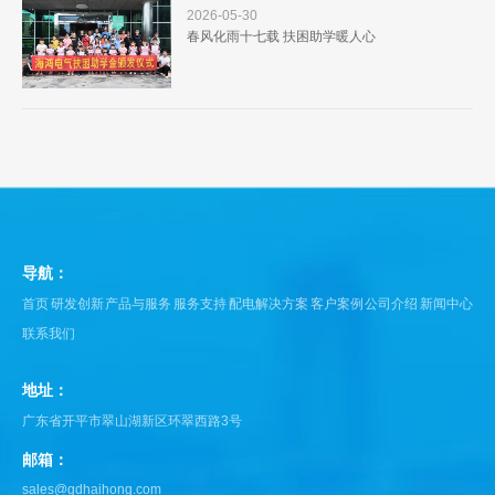
2026-05-30
春风化雨十七载 扶困助学暖人心
导航：
首页
研发创新
产品与服务
服务支持
配电解决方案
客户案例
公司介绍
新闻中心
联系我们
地址：
广东省开平市翠山湖新区环翠西路3号
邮箱：
sales@gdhaihong.com