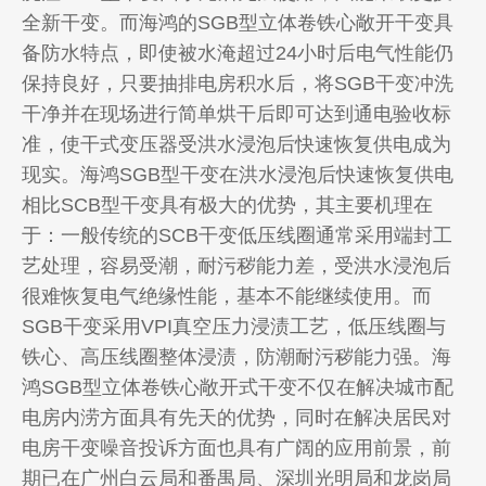
全新干变。而海鸿的SGB型立体卷铁心敞开干变具
备防水特点，即使被水淹超过24小时后电气性能仍
保持良好，只要抽排电房积水后，将SGB干变冲洗
干净并在现场进行简单烘干后即可达到通电验收标
准，使干式变压器受洪水浸泡后快速恢复供电成为
现实。海鸿SGB型干变在洪水浸泡后快速恢复供电
相比SCB型干变具有极大的优势，其主要机理在
于：一般传统的SCB干变低压线圈通常采用端封工
艺处理，容易受潮，耐污秽能力差，受洪水浸泡后
很难恢复电气绝缘性能，基本不能继续使用。而
SGB干变采用VPI真空压力浸渍工艺，低压线圈与
铁心、高压线圈整体浸渍，防潮耐污秽能力强。海
鸿SGB型立体卷铁心敞开式干变不仅在解决城市配
电房内涝方面具有先天的优势，同时在解决居民对
电房干变噪音投诉方面也具有广阔的应用前景，前
期已在广州白云局和番禺局、深圳光明局和龙岗局