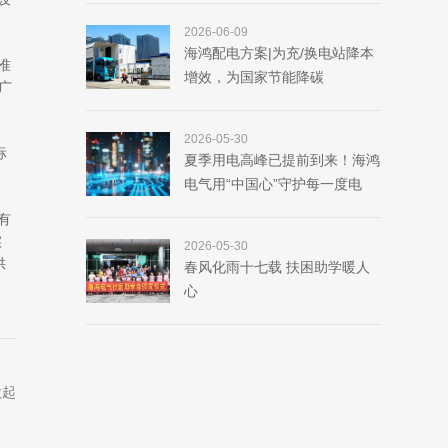
2026-06-09
海鸿配电方案|为充/换电站降本
准
增效，为国家节能降碳
广
2026-05-30
标
夏季用电高峰已提前到来！海鸿
电气用“中国心”守护每一度电
有
实
2026-05-30
供
春风化雨十七载 扶困助学暖人
心
做起