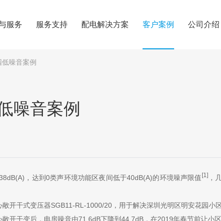
与服务
服务支持
配电解决方案
客户案例
公司介绍
园低噪音案例
低噪音案例
[1]
dB(A)，达到0类声环境功能区夜间低于40dB(A)的环境噪声限值
，
干式变压器SGB11-RL-1000/20，用于解决深圳光明区明安花园小
干变后，电房噪音由71.6dB下降到44.7dB，在2019年春节前让小